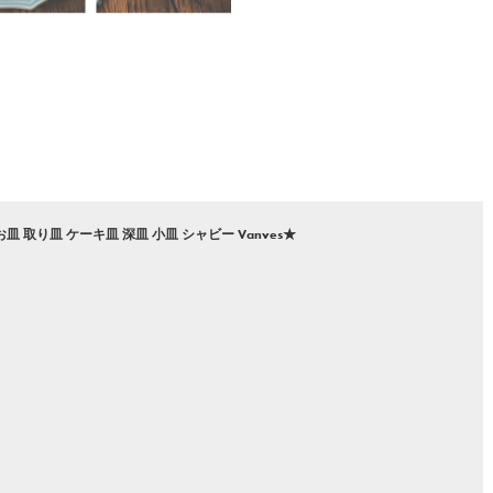
 取り皿 ケーキ皿 深皿 小皿 シャビー Vanves★