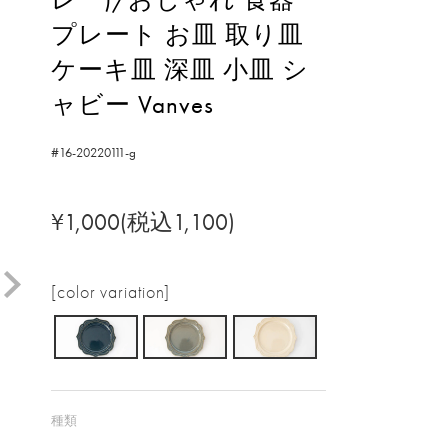
プレート お皿 取り皿
ケーキ皿 深皿 小皿 シ
ャビー Vanves
#16-20220111-g
¥1,000(税込1,100)
[color variation]
種類