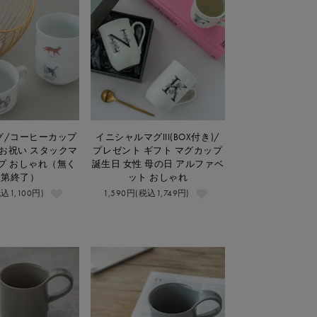
グ/コーヒーカップ
イニシャルマグIII(BOX付き)/
 お祝い スタックマ
プレゼント ギフト マグカップ
プ おしゃれ（無く
誕生日 女性 母の日 アルファベ
次第終了）
ット おしゃれ
税込1,100円)
1,590円(税込1,749円)