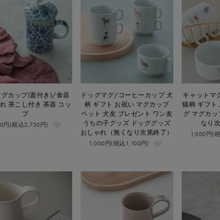
グカップ(蓋付き)/食器
ドッグマグ/コーヒーカップ 犬
キャットマ
れ 茶こし付き 茶器 コッ
柄 ギフト お祝い マグカップ
猫柄 ギフト
プ
ペット 犬友 プレゼント ワン友
グ マグカッ
うちの子グッズ ドッググッズ
なり
00円(税込2,750円)
おしゃれ（無くなり次第終了）
1,000円(
1,000円(税込1,100円)