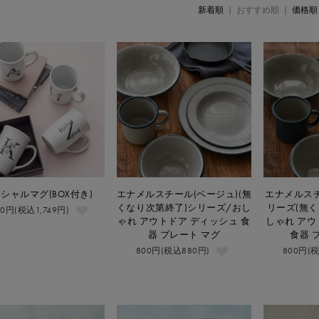
新着順
| おすすめ順 |
価格順
シャルマグ(BOX付き)
エナメルスチール(ベージュ)(無
エナメルスチ
くなり次第終了)シリーズ/おし
リーズ(無く
90円(税込1,749円)
ゃれ アウトドア ディッシュ 食
しゃれ アウ
器 プレート マグ
食器 
800円(税込880円)
800円(