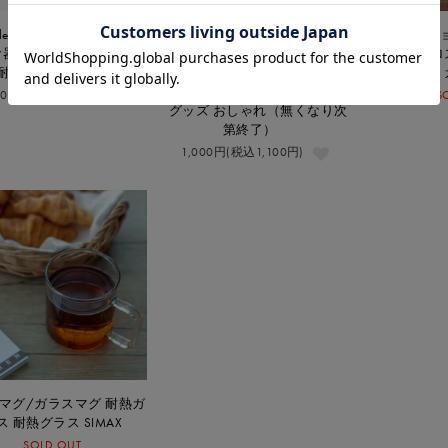
ailles スタックマグ(スモー
ドッグマグll/コーヒーカップ
コロネーシ
 食器 おしゃれ マグカップ
犬柄 ギフト お祝い マグカップ
ラス レトロ
耐熱ガラス ガラス
ペット プレゼント 誕生日 犬友
ワン友 うちの子グッズ ドッグ
40円(税込924円)
S
グッズ おしゃれ（無くなり次
第終了）
1,000円(税込1,100円)
マグ/ガラスマグ 耐熱ガ
ス 耐熱グラス SIMAX
SOLD OUT