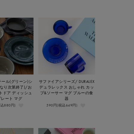
ール(グリーン)シ
サファイアシリーズ/ DURALEX
なり次第終了)/お
デュラレックス おしゃれ カッ
トドア ディッシュ
プ&ソーサー マグ ブルーの食
プレート マグ
器
税込880円)
590円(税込649円)