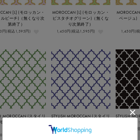
CCAN [L] (モロッカン・
MOROCCAN [L] (モロッカン・
MOROCCAN
ラルビーチ)（無くなり次
ピスタチオグリーン)（無くな
ベージュ)
第終了）
り次第終了）
50円(税込1,595円)
1,450円(税込1,595円)
1,450円(
STYLISH MOROCCAN (スタイリ
STYLISH M
ISH MOROCCAN (スタイリ
ッシュモロッカン・ロイヤルブ
ッシュモロ
モロッカン・フォレスト
ルー)
グリーン)
1,100円(
1,100円(税込1,210円)
00円(税込1,210円)