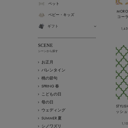
ペット
MORO
ベビー・キッズ
コー
ギフト
1,4
SCENE
シーンから探す
お正月
バレンタイン
桃の節句
SPRING 春
こどもの日
母の日
STYL
ウェディング
ッシュ
SUMMER 夏
1,1
シノワズリ