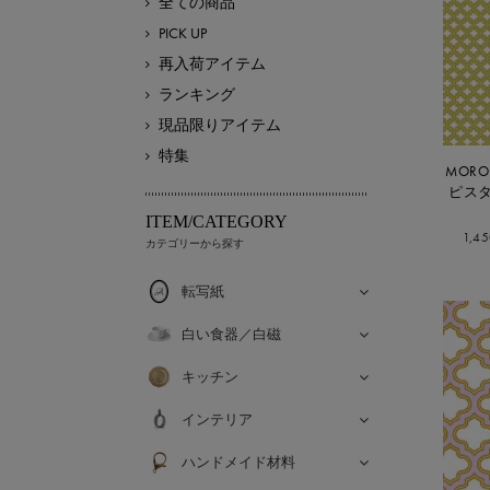
全ての商品
PICK UP
再入荷アイテム
ランキング
現品限りアイテム
特集
MORO
ピス
ITEM/CATEGORY
1,4
カテゴリーから探す
転写紙
白い食器／白磁
キッチン
インテリア
ハンドメイド材料