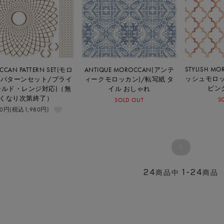
STYLISH M
CAN PATTERN SET(モロ
ANTIQUE MOROCCAN(アンテ
ッシュモロ
パターンセット/ブライ
ィークモロッカン)/転写紙 タ
ピン
ールド・レンジ対応)（無
イル おしゃれ
くなり次第終了）
S
SOLD OUT
00円(税込1,980円)
1
24
1-24
商品中
商品