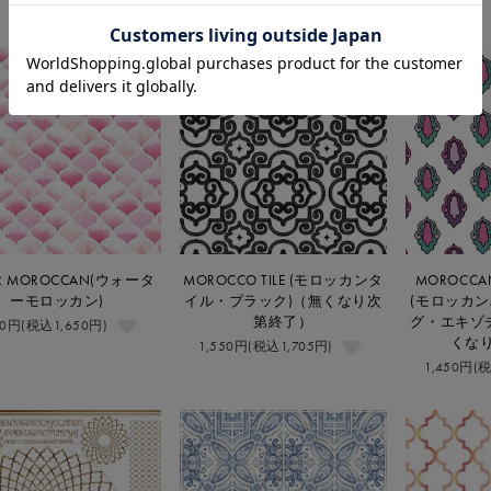
ER MOROCCAN(ウォータ
MOROCCO TILE (モロッカンタ
MOROCCAN
ーモロッカン)
イル・ブラック)（無くなり次
(モロッカ
第終了）
グ・エキゾ
00円(税込1,650円)
くな
1,550円(税込1,705円)
1,450円(