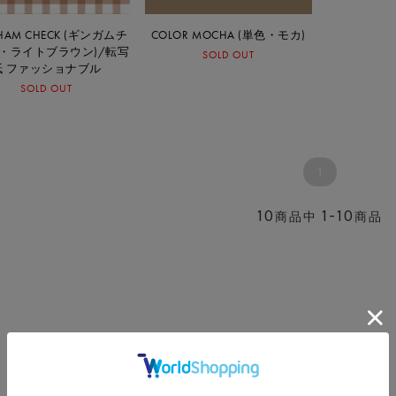
HAM CHECK (ギンガムチ
COLOR MOCHA (単色・モカ)
・ライトブラウン)/転写
SOLD OUT
紙 ファッショナブル
SOLD OUT
1
10
1-10
商品中
商品