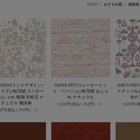
新着順 |
おすすめ順
|
価格順
 DESIGN(インクデザイン/
WATER DOT(ウォータードッ
GIRL’S F
ラテ)/転写紙 スパター
ト・ベージュ)/転写紙 おしゃ
スティバル)
おしゃれ 韓国 天然石 ナ
れ ナチュラル
女の
チュラル 飛沫柄
1,600円(税込1,760円)
1,000円(
50円(税込1,375円)