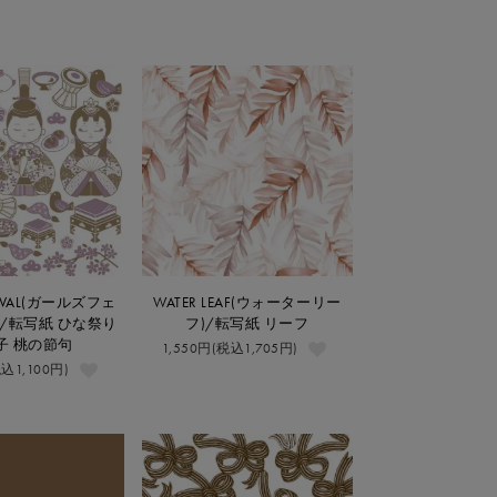
ESTIVAL(ガールズフェ
WATER LEAF(ウォーターリー
/転写紙 ひな祭り
フ)/転写紙 リーフ
子 桃の節句
1,550円(税込1,705円)
税込1,100円)