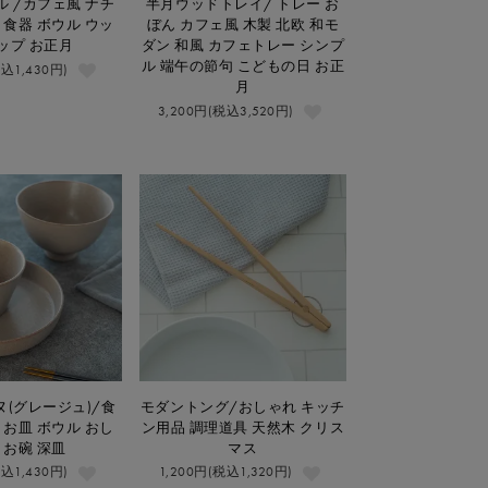
 /カフェ風 ナチ
半月ウッドトレイ/ トレー お
 食器 ボウル ウッ
ぼん カフェ風 木製 北欧 和モ
ップ お正月
ダン 和風 カフェトレー シンプ
ル 端午の節句 こどもの日 お正
税込1,430円)
月
3,200円(税込3,520円)
(グレージュ)/食
モダントング/おしゃれ キッチ
 お皿 ボウル おし
ン用品 調理道具 天然木 クリス
 お碗 深皿
マス
税込1,430円)
1,200円(税込1,320円)