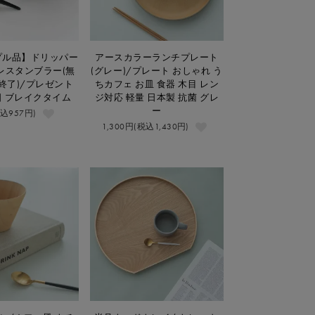
プル品】ドリッパー
アースカラーランチプレート
レスタンブラー(無
(グレー)/プレート おしゃれ う
終了)/プレゼント
ちカフェ お皿 食器 木目 レン
日 ブレイクタイム
ジ対応 軽量 日本製 抗菌 グレ
ー
税込957円)
1,300円(税込1,430円)