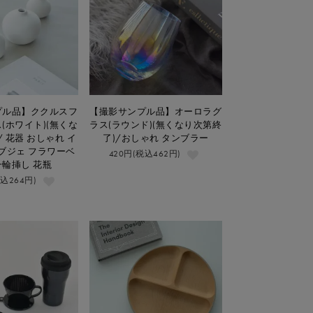
プル品】ククルスフ
【撮影サンプル品】オーロラグ
(ホワイト)(無くな
ラス(ラウンド)(無くなり次第終
/ 花器 おしゃれ イ
了)/おしゃれ タンブラー
ブジェ フラワーベ
420円(税込462円)
一輪挿し 花瓶
税込264円)