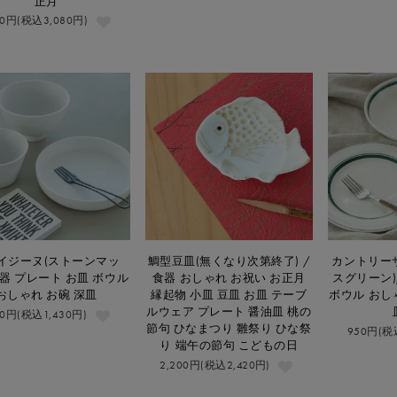
正月
00円(税込3,080円)
イジーヌ(ストーンマッ
鯛型豆皿(無くなり次第終了) /
カントリー
食器 プレート お皿 ボウル
食器 おしゃれ お祝い お正月
スグリーン)
おしゃれ お碗 深皿
縁起物 小皿 豆皿 お皿 テーブ
ボウル おし
ルウェア プレート 醤油皿 桃の
00円(税込1,430円)
節句 ひなまつり 雛祭り ひな祭
950円(税
り 端午の節句 こどもの日
2,200円(税込2,420円)