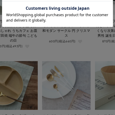
サンプル品】桔梗渕(白)
【撮影サンプル品】シルバーラ
【撮影サン
なり次第終了)/小皿 小鉢
ウンドトレイ / トレー トレイ
付きステン
おしゃれ うちカフェ お皿
和モダン サークル 円 クリスマ
くなり次第
有田焼 端午の節句 こども
ス
男性 誕生
の日
600円(税込660円)
870円(
50円(税込495円)