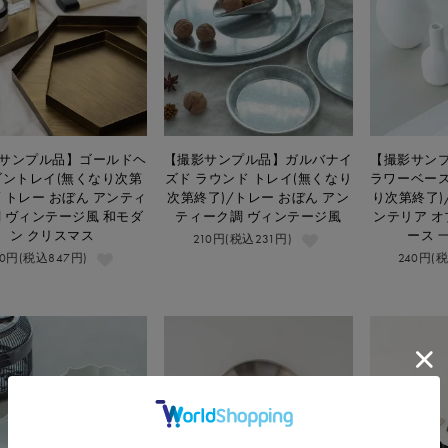
サンプル品】ゴールドヘ
【撮影サンプル品】ガルバナイ
【撮影サン
ゴントレイ(無くなり次第
ズド ラウンド トレイ(無くなり
ラワーベース
/ トレー おぼん アンティ
次第終了)/トレー おぼん アン
り次第終了)
 ヴィンテージ風 和モダ
ティーク調 ヴィンテージ風
ンテリア オ
ン クリスマス
ース 
210円(税込231円)
70円(税込847円)
240円(