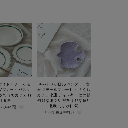
サイドシリーズ(モ
Dinkyトリ小皿(ラベンダー)/食
/プレート パスタ
器 スモールプレート トリ うち
ゃれ うちカフェ お
カフェ 小皿 ディンキー 桃の節
皿 食器
句 ひなまつり 雛祭り ひな祭り
北欧 おしゃれ 紫
込1,045円)
800円(税込880円)