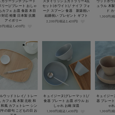
スカラーランチプレート
スタイリッシュカトラリー4点
ウッドボウル
ボリー)/プレート おしゃ
セット(ホワイト)/ ナイフ フォ
ュラル 木製
ちカフェ お皿 食器 木目
ーク スプーン 食器 新築祝い
ド カ
ジ対応 軽量 日本製 抗菌
結婚祝い プレゼント ギフト
1,300円(
アイボリー
2,200円(税込2,420円)
00円(税込1,430円)
ルウッドトレイ/ トレー
キュイジーヌ(グレーマット)/
キュイジーヌ
 カフェ風 木製 北欧 和
食器 プレート お皿 ボウル お
器 プレート
 和風 カフェトレー シン
しゃれ お碗 深皿
ゃれ
端午の節句 こどもの日 お
1,300円(税込1,430円)
1,300円(