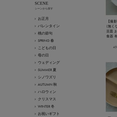
SCENE
シーンから探す
お正月
【撮影
バレンタイン
(無く
豆皿 
桃の節句
食器 
SPRING 春
4
こどもの日
母の日
ウェディング
SUMMER 夏
シノワズリ
AUTUMN 秋
ハロウィン
クリスマス
WINTER 冬
お祝いギフト