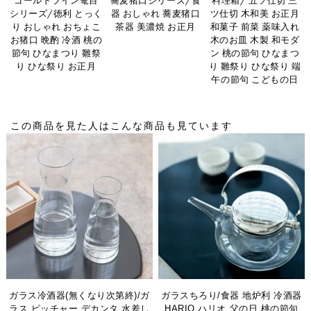
ゴールドライン篭目
蕎麦猪口シリーズ/食
料理箱/ 五ツ仕切 三
シリーズ/徳利 とっく
器 おしゃれ 蕎麦猪口
ツ仕切 木和美 お正月
り おしゃれ おちょこ
茶器 美濃焼 お正月
和菓子 前菜 薬味入れ
お猪口 晩酌 冷酒 桃の
木のお皿 木製 和モダ
節句 ひなまつり 雛祭
ン 桃の節句 ひなまつ
り ひな祭り お正月
り 雛祭り ひな祭り 端
午の節句 こどもの日
この商品を見た人はこんな商品も見ています
ガラス冷酒器(無くなり次第終)/ガ
ガラスちろり/食器 地炉利 冷酒器
ラス ピッチャー デカンタ 水差し
HARIO ハリオ 父の日 桃の節句