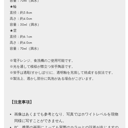
容量：70ml（満水）
★輪
直径：約5.8cm
高さ：約4.0cm
容量：50ml（満水）
★雲
直径：約6.1cm
高さ：約4.0cm
容量：70ml（満水）
※電子レンジ、食洗機のご使用可能です。
※光を通して模様が際立つ蛍手陶器です。
※蛍手は透彫(すかしぼり)に、透明釉を充填して焼成する技法です。
※製法上、透かし部分に気泡がある場合がございます。
【注意事項】
画像はあくまでも参考となり、写真ではホワイトレベルを現物
同様に写すことができません。
PC、携帯の画面によっても実際のカラーとの誤差が生じますの