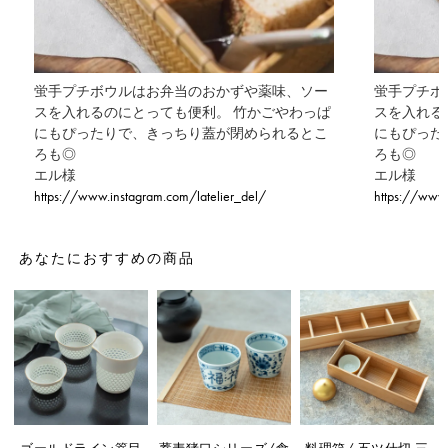
蛍手プチボウルはお弁当のおかずや薬味、ソー
蛍手プチボ
スを入れるのにとっても便利。 竹かごやわっぱ
スを入れる
にもぴったりで、きっちり蓋が閉められるとこ
にもぴった
ろも◎
ろも◎
エル様
エル様
https://www.instagram.com/latelier_del/
https://www.
あなたにおすすめの商品