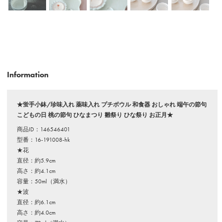
Information
★蛍手小鉢/珍味入れ 薬味入れ プチボウル 和食器 おしゃれ 端午の節句
こどもの日 桃の節句 ひなまつり 雛祭り ひな祭り お正月★
商品ID：146546401
型番：16-191008-hk
★花
直径：約5.9cm
高さ：約4.1cm
容量：50ml（満水）
★波
直径：約6.1cm
高さ：約4.0cm