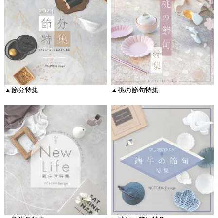
▲節分特集
▲桃の節句特集