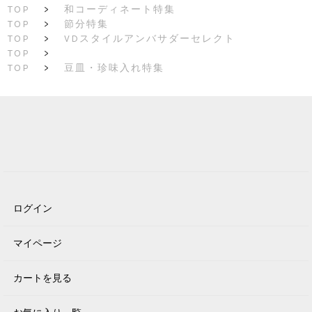
TOP
>
和コーディネート特集
TOP
>
節分特集
TOP
>
VDスタイルアンバサダーセレクト
TOP
>
TOP
>
豆皿・珍味入れ特集
ログイン
マイページ
カートを見る