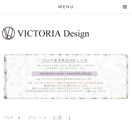
MENU
プレート・お皿
｜
TOP
>