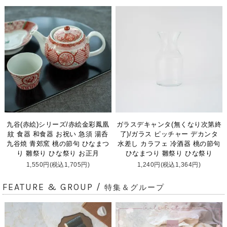
九谷(赤絵)シリーズ/赤絵金彩鳳凰
ガラスデキャンタ(無くなり次第終
紋 食器 和食器 お祝い 急須 湯呑
了)/ガラス ピッチャー デカンタ
九谷焼 青郊窯 桃の節句 ひなまつ
水差し カラフェ 冷酒器 桃の節句
り 雛祭り ひな祭り お正月
ひなまつり 雛祭り ひな祭り
1,550円(税込1,705円)
1,240円(税込1,364円)
FEATURE & GROUP /
特集＆グループ