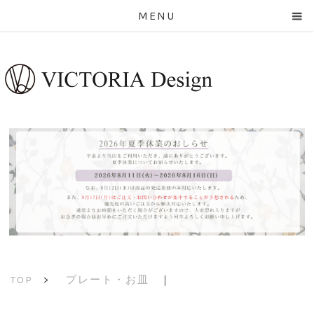
MENU
プレート・お皿
｜
TOP
>