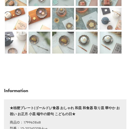
Information
★桔梗プレート(ゴールド)/食器 おしゃれ 和皿 和食器 取り皿 華やか お
祝い お正月 小皿 端午の節句 こどもの日★
商品ID：179965848
型番：15-20240209-ki-g