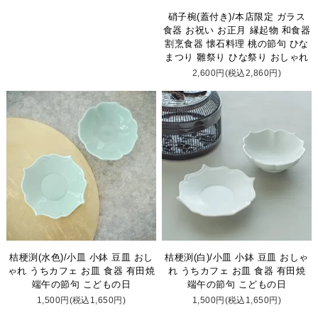
硝子椀(蓋付き)/本店限定 ガラス
食器 お祝い お正月 縁起物 和食器
割烹食器 懐石料理 桃の節句 ひな
まつり 雛祭り ひな祭り おしゃれ
2,600円(税込2,860円)
桔梗渕(水色)/小皿 小鉢 豆皿 おし
桔梗渕(白)/小皿 小鉢 豆皿 おしゃ
ゃれ うちカフェ お皿 食器 有田焼
れ うちカフェ お皿 食器 有田焼
端午の節句 こどもの日
端午の節句 こどもの日
1,500円(税込1,650円)
1,500円(税込1,650円)