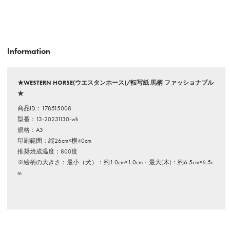
Information
★WESTERN HORSE(ウエスタンホース)/転写紙 馬柄 ファッショナブル
★
商品ID：178515008
型番：13-20231130-wh
規格：A3
印刷範囲：縦26cm×横40cm
推奨焼成温度：800度
※絵柄の大きさ：最小（犬）：約1.0cm×1.0cm・最大(木)：約6.5cm×6.5c
m