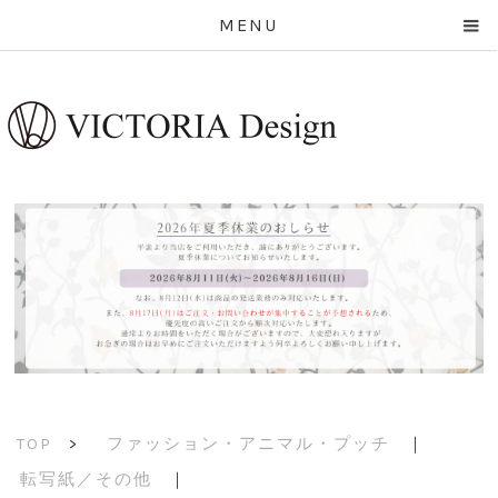
MENU
ファッション・アニマル・プッチ
｜
TOP
>
転写紙／その他
｜