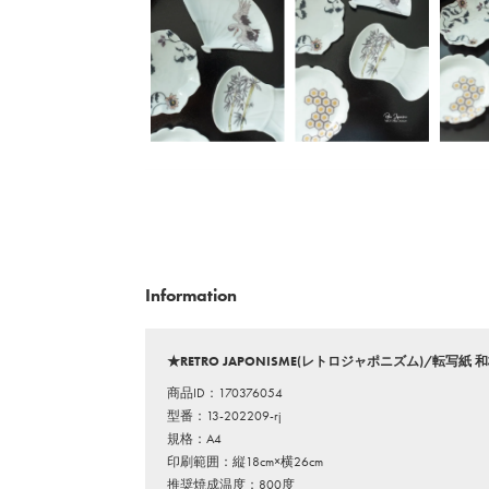
Information
★RETRO JAPONISME(レトロジャポニズム)/転写
商品ID：170376054
型番：13-202209-rj
規格：A4
印刷範囲：縦18cm×横26cm
推奨焼成温度：800度