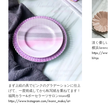
淡く優しい
横浜Serendip
https://www.
hl=ja
まず上絵の具でピンクのグラデーションに仕上
げて、一度焼成してから転写紙を重ねてます！
福岡カラー&ポーセラーツサロンMonir様
https://www.Instagram.com/monir_mako/a>