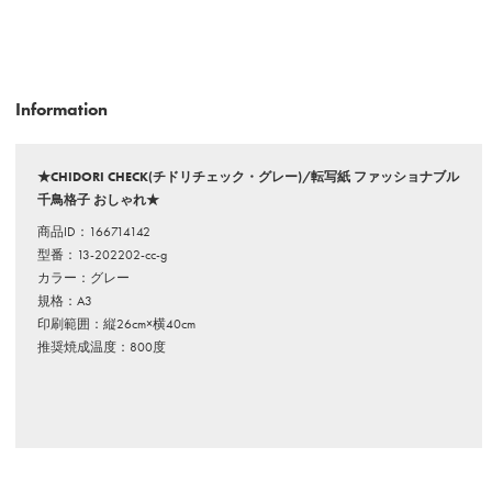
Information
★CHIDORI CHECK(チドリチェック・グレー)/転写紙 ファッショナブル
千鳥格子 おしゃれ★
商品ID：166714142
型番：13-202202-cc-g
カラー：グレー
規格：A3
印刷範囲：縦26cm×横40cm
推奨焼成温度：800度