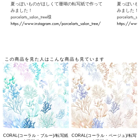
夏っぽいものがほしくて珊瑚の転写紙で作って
夏っぽいも
みました！
みました！
porcelarts_salon_tree様
porcelarts_s
https://www.instagram.com/porcelarts_salon_tree/
https://www.
この商品を見た人はこんな商品も見ています
CORAL(コーラル・ブルー)/転写紙
CORAL(コーラル・ベージュ)/転写