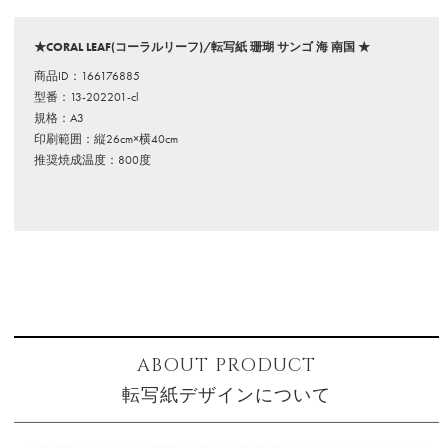
★CORAL LEAF(コーラルリーフ)/転写紙 珊瑚 サンゴ 海 南国 ★
商品ID：166176885
型番：13-202201-cl
規格：A3
印刷範囲：縦26cm×横40cm
推奨焼成温度：800度
ABOUT PRODUCT
転写紙デザインについて