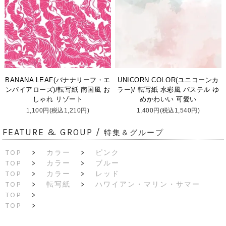
BANANA LEAF(バナナリーフ・エ
UNICORN COLOR(ユニコーンカ
ンパイアローズ)/転写紙 南国風 お
ラー)/ 転写紙 水彩風 パステル ゆ
しゃれ リゾート
めかわいい 可愛い
1,100円(税込1,210円)
1,400円(税込1,540円)
FEATURE & GROUP /
特集＆グループ
TOP
>
カラー
>
ピンク
TOP
>
カラー
>
ブルー
TOP
>
カラー
>
レッド
TOP
>
転写紙
>
ハワイアン・マリン・サマー
TOP
>
TOP
>