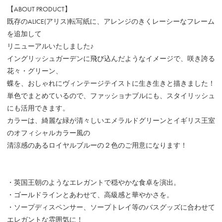
【ABOUT PRODUCT】
既存のALICE(アリス)転写紙に、アレンジのきくレーシーなフレーム
を追加して
リニューアルいたしました♪
イングリッシュガーデンに飛び込んだようなイメージで、咲き誇る
花々・グリーン、
蝶を、おしゃれにヴィンテージテイストに生き生きと描きました！
単色でまとめているので、ファッショナブルにも、スタイリッシュ
にも活用できます。
カラーは、綺麗な緑が清々しいエメラルドグリーンとイギリス王室
のオフィシャルカラー風の
清涼感のあるロイヤルブルーの２色のご用意になります！
・英国王朝のようなエレガントで穏やかな食卓を演出。
・ゴールドラインとあわせて、高級感と華やかさを。
・ソープディスペンサー、ソープトレイ等のバスグッズに合わせて
エレガントな雰囲気に！