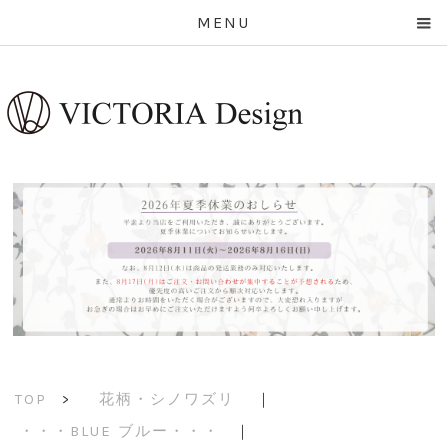
MENU
花柄・シノワズリ
｜
TOP
>
・・・BLUE ブルー・・・
｜