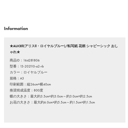
Information
★ALICEll(アリスll・ロイヤルブルー)/転写紙 花柄 シャビーシック おし
ゃれ★
商品ID：164281806
型番：13-202110-a2-rb
カラー：ロイヤルブルー
規格：A3
印刷範囲：縦26cm×横40cm
推奨焼成温度：800度
蝶の大きさ：最大約3.5cm×約3.0cm～約3.0cm×約2.5cm
お花の大きさ：最大約6.0cm×約5.5cm～約1.5cm×約1.5cm