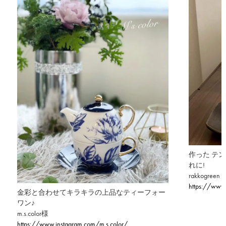
作った テ
れに!
rakkogreen 
https://www
金彩と合わせてキラキラの上品なティーフォー
ワン♪
m.s.color様
https://www.instagram.com/m.s.color/