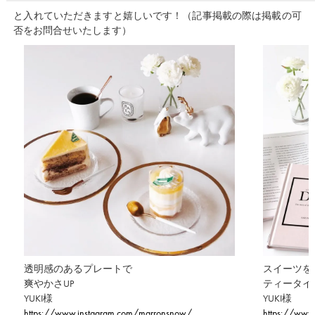
と入れていただきますと嬉しいです！（記事掲載の際は掲載の可
否をお問合せいたします）
透明感のあるプレートで
スイーツを
爽やかさUP
ティータイ
YUKI様
YUKI様
https://www.instagram.com/marronsnow/
https://www