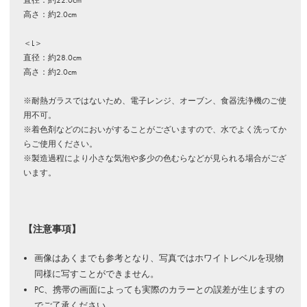
直径：約22.0cm
高さ：約2.0cm
＜L＞
直径：約28.0cm
高さ：約2.0cm
※耐熱ガラスではないため、電子レンジ、オーブン、食器洗浄機のご使
用不可。
※着色剤などのにおいがすることがございますので、水でよく洗ってか
らご使用ください。
※製造過程により小さな気泡や多少の色むらなどが見られる場合がござ
います。
【注意事項】
画像はあくまでも参考となり、写真ではホワイトレベルを現物
同様に写すことができません。
PC、携帯の画面によっても実際のカラーとの誤差が生じますの
でご了承ください。