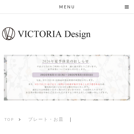
MENU
プレート・お皿
｜
TOP
>