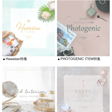
▲Hawaiian特集
▲PHOTOGENIC ITEM特集