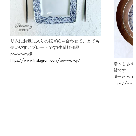
リムにお気に入りの転写紙を合わせて、とても
使いやすいプレートです(生徒様作品)
powwow.y様
https://www.instagram.com/powwow.y/
瑞々しさを
敵です
埼玉Miss
https://www.