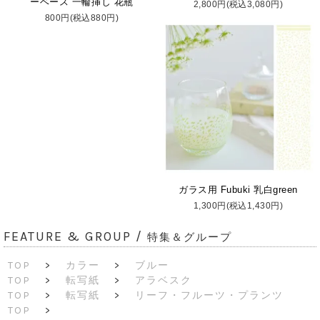
ーベース 一輪挿し 花瓶
2,800円(税込3,080円)
800円(税込880円)
ガラス用 Fubuki 乳白green
1,300円(税込1,430円)
FEATURE & GROUP /
特集＆グループ
TOP
>
カラー
>
ブルー
TOP
>
転写紙
>
アラベスク
TOP
>
転写紙
>
リーフ・フルーツ・プランツ
TOP
>