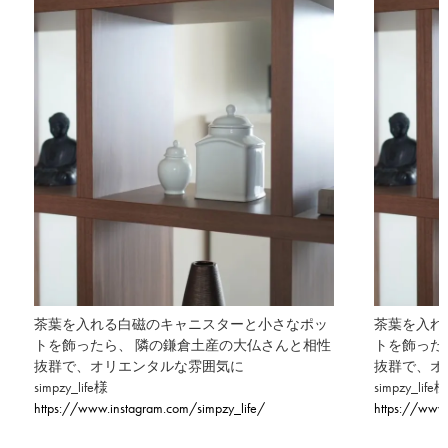
茶葉を入れる白磁のキャニスターと小さなポッ
茶葉を入れ
トを飾ったら、 隣の鎌倉土産の大仏さんと相性
トを飾った
抜群で、オリエンタルな雰囲気に
抜群で、オ
simpzy_life様
simpzy_life
https://www.instagram.com/simpzy_life/
https://www.