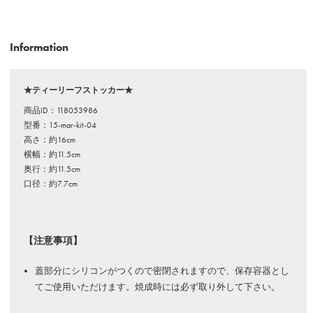
Information
★ティーリーフストッカー★
商品ID：118053986
型番：15-mar-kit-04
高さ：約16cm
横幅：約11.5cm
奥行：約11.5cm
口径：約7.7cm
【注意事項】
蓋部分にシリコンがつくので密閉されますので、保存容器とし
てご使用いただけます。焼成時には必ず取り外して下さい。