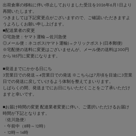
出荷倉庫の移転に伴い停止しておりました受注を2026年6月1日より
再開いたします。
つきましては下記変更点がございますので、ご確認いただきますよ
うよろしくお願い申し上げます。
■配送業者の変更
◎宅急便：ヤマト運輸→佐川急便
◎メール便：ネコポス(ヤマト運輸)→クリックポスト(日本郵便)
※宅配便の送料に変更はございませんが、メール便の送料は300円
から185円に変更になります。
■発送までにかかる日にち
3営業日での発送→4営業日での発送 ※こちらは7月頃を目途に3営業
日での発送に戻していけるよう体制を整えてまいります。
しばらくの間、発送までにお日にちいただくことをご了承いただけ
ますと幸いです。
■お届け時間の変更 配達業者変更に伴い、ご選択いただけるお届け
時間が下記となります。
〈佐川急便〉
・午前中（8時～12時）
・12時～14時