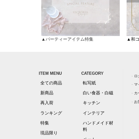
▲パーティーアイテム特集
▲和コ
ITEM MENU
CATEGORY
ロ
全ての商品
転写紙
マ
新商品
白い食器・白磁
カ
お
再入荷
キッチン
ランキング
インテリア
特集
ハンドメイド材
料
現品限り