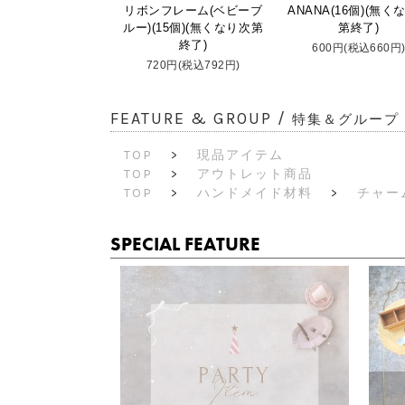
リボンフレーム(ベビーブ
ANANA(16個)(無く
ルー)(15個)(無くなり次第
第終了)
終了)
600円(税込660円
720円(税込792円)
FEATURE & GROUP /
特集＆グループ
TOP
>
現品アイテム
TOP
>
アウトレット商品
TOP
>
ハンドメイド材料
>
チャー
SPECIAL FEATURE