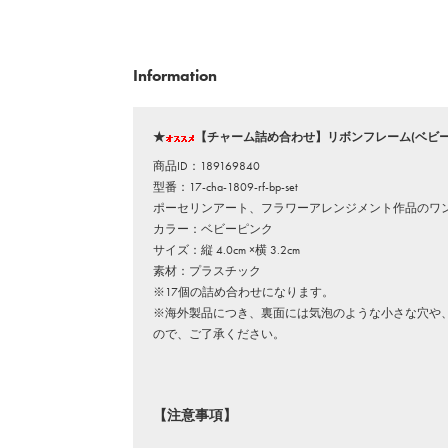
Information
★
【チャーム詰め合わせ】リボンフレーム(ベビーピ
商品ID：189169840
型番：17-cha-1809-rf-bp-set
ポーセリンアート、フラワーアレンジメント作品のワ
カラー：ベビーピンク
サイズ：縦 4.0cm ×横 3.2cm
素材：プラスチック
※17個の詰め合わせになります。
※海外製品につき、裏面には気泡のような小さな穴や
ので、ご了承ください。
【注意事項】