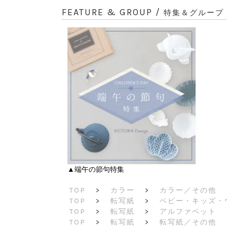
FEATURE & GROUP /
特集＆グループ
▲端午の節句特集
TOP
>
カラー
>
カラー／その他
TOP
>
転写紙
>
ベビー・キッズ・
TOP
>
転写紙
>
アルファベット
TOP
>
転写紙
>
転写紙／その他