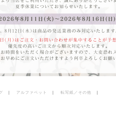
グ
｜
アルファベット
｜
転写紙／その他
｜