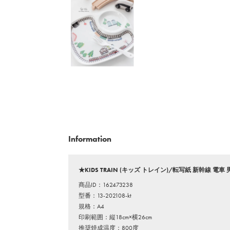
Information
★KIDS TRAIN (キッズ トレイン)/転写紙 新幹線 
商品ID：162473238
型番：13-202108-kt
規格：A4
印刷範囲：縦18cm×横26cm
推奨焼成温度：800度