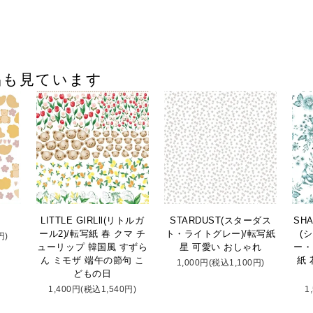
品も見ています
LITTLE GIRLll(リトルガ
STARDUST(スターダス
SHA
ール2)/転写紙 春 クマ チ
ト・ライトグレー)/転写紙
(
円)
ューリップ 韓国風 すずら
星 可愛い おしゃれ
ー・
ん ミモザ 端午の節句 こ
紙 
1,000円(税込1,100円)
どもの日
1,400円(税込1,540円)
1