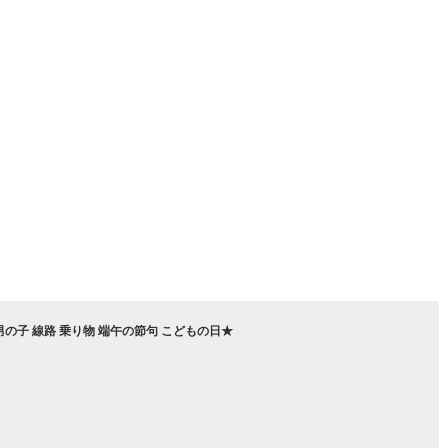
電車 男の子 線路 乗り物 端午の節句 こどもの日★