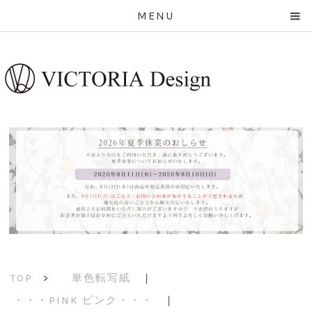
MENU
単色転写紙
｜
TOP
>
・・・PINK ピンク・・・
｜