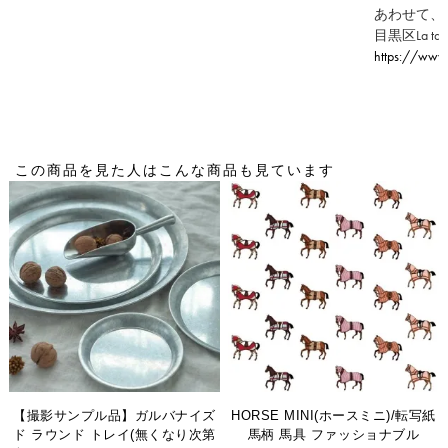
あわせて、
目黒区La tabl
https://www
この商品を見た人はこんな商品も見ています
【撮影サンプル品】ガルバナイズ
HORSE MINI(ホースミニ)/転写紙
ド ラウンド トレイ(無くなり次第
馬柄 馬具 ファッショナブル