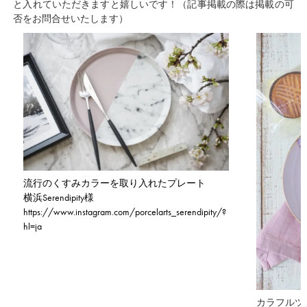
と入れていただきますと嬉しいです！（記事掲載の際は掲載の可
否をお問合せいたします）
流行のくすみカラーを取り入れたプレート
横浜Serendipity様
https://www.instagram.com/porcelarts_serendipity/?
hl=ja
カラフルツ