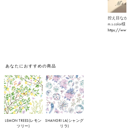
控え目なが
m.s.color様
https://www.
あなたにおすすめの商品
LEMON TREES(レモン
SHANGRI LA(シャング
ツリー)
リラ)