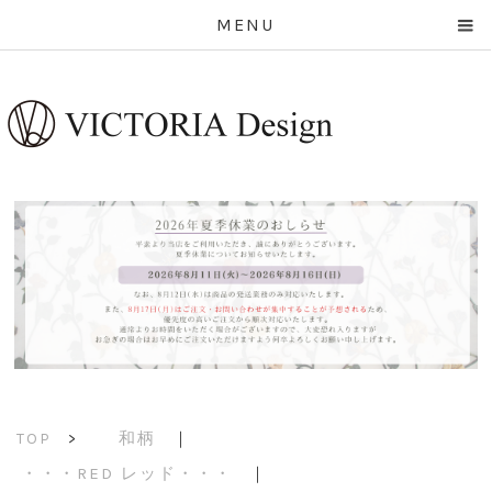
MENU
和柄
｜
TOP
>
・・・RED レッド・・・
｜