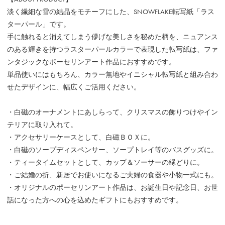
淡く繊細な雪の結晶をモチーフにした、SNOWFLAKE転写紙「ラス
ターパール」です。
手に触れると消えてしまう儚げな美しさを秘めた柄を、ニュアンス
のある輝きを持つラスターパールカラーで表現した転写紙は、ファ
ンタジックなポーセリンアート作品におすすめです。
単品使いにはもちろん、カラー無地やイニシャル転写紙と組み合わ
せたデザインに、幅広くご活用ください。
・白磁のオーナメントにあしらって、クリスマスの飾りつけやイン
テリアに取り入れて。
・アクセサリーケースとして、白磁ＢＯＸに。
・白磁のソープディスペンサー、ソープトレイ等のバスグッズに。
・ティータイムセットとして、カップ＆ソーサーの縁どりに。
・ご結婚の折、新居でお使いになるご夫婦の食器や小物一式にも。
・オリジナルのポーセリンアート作品は、お誕生日や記念日、お世
話になった方への心を込めたギフトにもおすすめです。