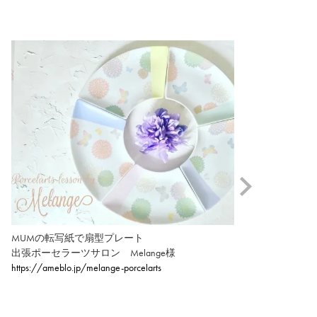
MUMの転写紙で扇型プレート
出張ポーセラーツサロン Melange様
https://ameblo.jp/melange-porcelarts
MUM
出張ポー