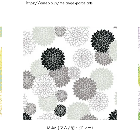
https://ameblo.jp/melange-porcelarts
MUM (マム/菊・グレー)