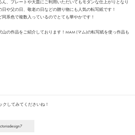
ろん、プレートや大皿にご利用いただいてもモダンな仕上がりとなり
の日や父の日、敬老の日などの贈り物にも人気の転写紙です！
ど同系色で複数入っているのでとても華やかです！
た沢山の作品をご紹介しております！MAM (マム)の転写紙を使っ作品も
ックしてみてくださいね！
riadesign7