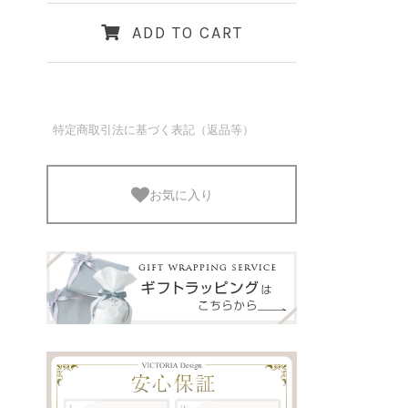
ADD TO CART
特定商取引法に基づく表記（返品等）
使用アイテム：
お茶碗II (小さめサイズ)
&
リバ
お気に入り