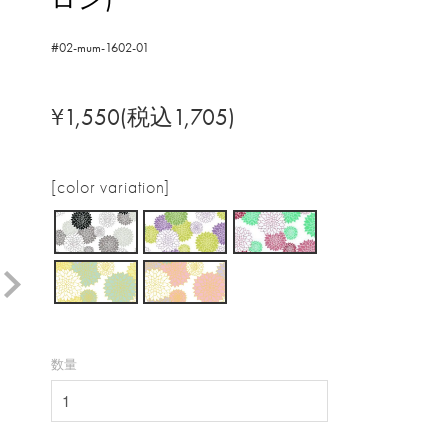
#02-mum-1602-01
¥1,550(税込1,705)
[color variation]
数量